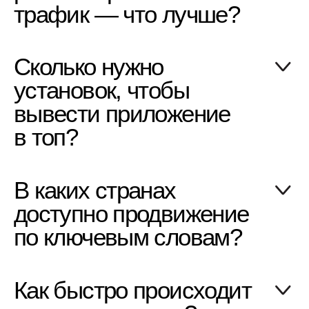
Положение о конфиденциальности
г. Москва, Пресненская набережная, д. 12.
Москва-Сити, башня «Федерация-Восток»,
37 этаж. Деловой центр «Worknation»