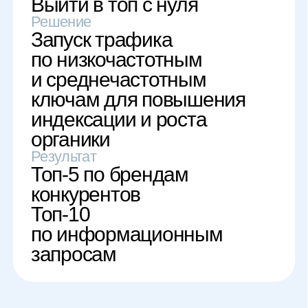
Хочу на демо Киберкошки
FAQ
Что такое
мотивированный трафик