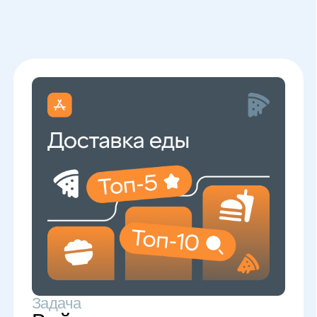
в 20+ нишах
Узнайте, как
нейросети видят
ваше приложение
Киберкошка — сервис для анализа
видимости приложений, сайтов, брендов
в ответах нейросетей, сторов и поисковой
выдачи