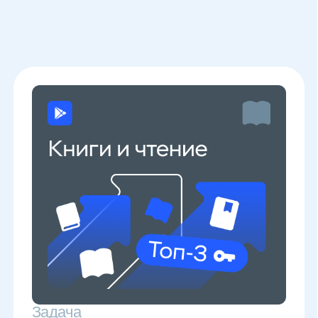
для приложений?
Живой или
роботизированный
трафик — что лучше?
Сколько нужно
установок, чтобы
вывести приложение
в топ?
В каких странах
доступно продвижение
по ключевым словам?