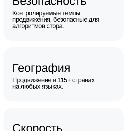
Решение
Продвижение
по низкочастотным
и среднечастотным
запросам
Результат
х3 рост видимости
приложения
+940 органических
установок за месяц