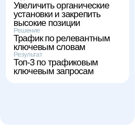
Как быстро происходит
запуск кампании?
Что делать, если
я не знаю, как
пользоваться биржей
трафика для
приложений?
Как ещё
продвигать
мобильное