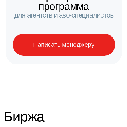
Экспертиза
Биржа создана IT-Agency — № 1
в ASO (Рейтинг Рунета, 2025).
Безопасность
Контролируемые темпы
продвижения, безопасные для
алгоритмов стора.
География
Продвижение в 115+ странах
на любых языках.