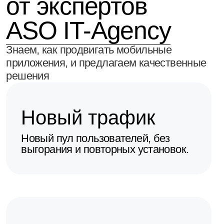
Скорость
Запуск кампании в день
обращения.
Кейсы успешного
вывода в ТОП
Наши кейсы обезличены, чтобы данные