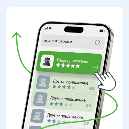
~65% установок
из поиска
приходится
на топ-3 выдачи
Высокие позиции = рост органического