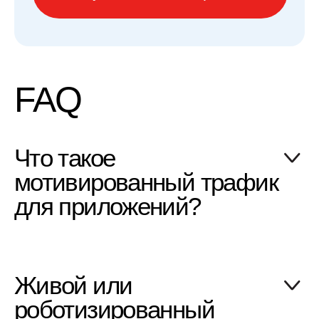
Сергей Астапов
CPO АррТор
Написать в
Телеграм
Катерина ASO
Менеджер биржи AppTop
Написать в
Телеграм
aso@it-agency.ru
+7 987 276-06-75
IT-Agency, 2004–2026
ИНН 7713039733