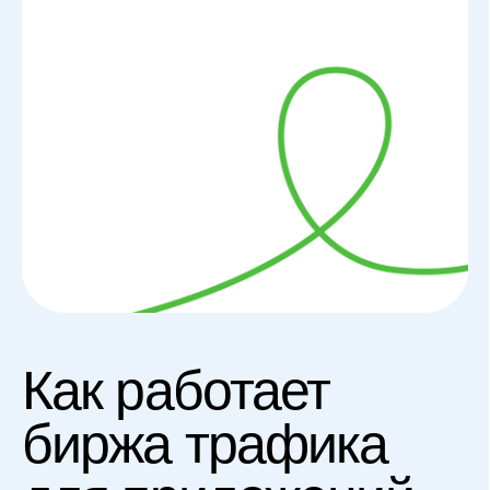
для приложений
Выбор ключей
Выбираете ключевые слова для
продвижения в
Личном кабинете
Настройка кампании
Указываете стор, страну, объём
установок