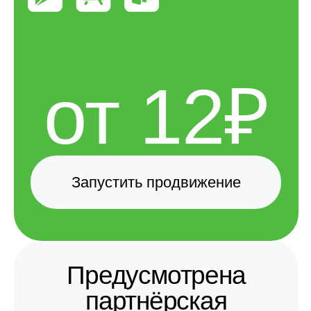
Знаем, как продвигать мобильные
приложения, и предлагаем качественные
решения
Новый трафик
Новый пул пользователей, без
выгорания и повторных установок.
Надёжность
Удержание позиций даже
в периоды активности конкурентов.