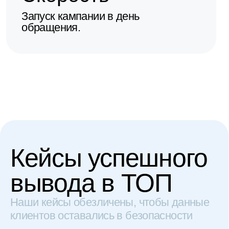
Задача
Выйти в топ с нуля
Решение
Запуск трафика
по низкочастотным
и среднечастотным
ключам для повышения
индексации и роста
органики
Результат
Топ-5 по брендам
конкурентов