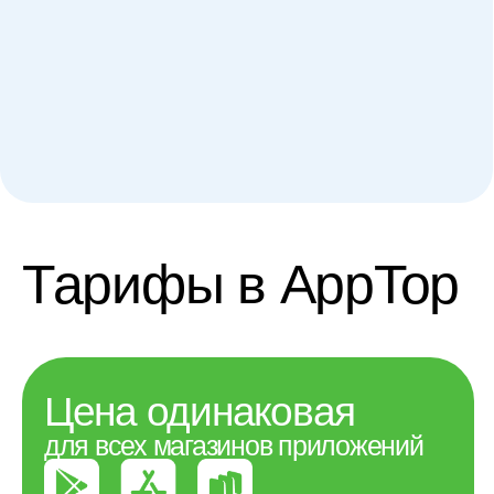
партнёрская
программа
для агентств и aso-специалистов
Написать менеджеру
Биржа
от экспертов
ASO
IT-Agency