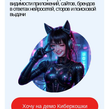
Даю согласие на обработку моих
данных в соответствии
с
политикой конфиденциальности
Отправить заявку
Алла Рауд
СЕО АррТор,
руководитель ASO
в IT-Agency
Написать в
Телеграм